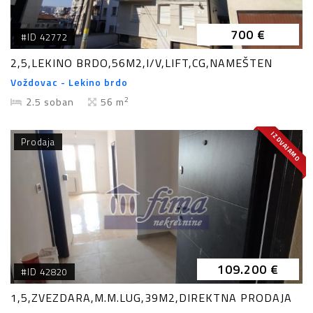
700 €
#ID 42772
2,5,LEKINO BRDO,56M2,I/V,LIFT,CG,NAMEŠTEN
Voždovac - Lekino brdo
2
2.5 soban
56 m
IZDVAJAMO
Prodaja
109.200 €
#ID 42820
1,5,ZVEZDARA,M.M.LUG,39M2,DIREKTNA PRODAJA