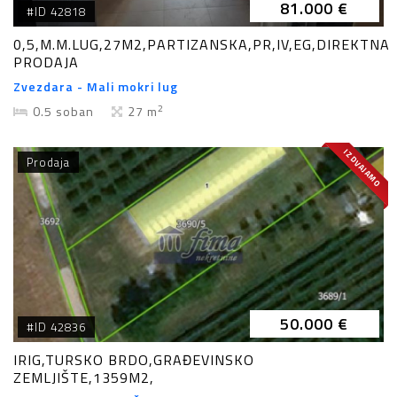
81.000 €
#ID 42818
0,5,M.M.LUG,27M2,PARTIZANSKA,PR,IV,EG,DIREKTNA
PRODAJA
Zvezdara - Mali mokri lug
2
0.5 soban
27 m
IZDVAJAMO
Prodaja
50.000 €
#ID 42836
IRIG,TURSKO BRDO,GRAĐEVINSKO
ZEMLJIŠTE,1359M2,