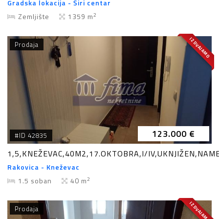
Gradska lokacija - Širi centar
2
Zemljište
1359 m
IZDVAJAMO
Prodaja
123.000 €
#ID 42835
1,5,KNEŽEVAC,40M2,17.OKTOBRA,I/IV,UKNJIŽEN,NAM
Rakovica - Kneževac
2
1.5 soban
40 m
IZDVAJAMO
Prodaja