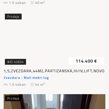
2
1.5 soban
40 m
Prodaja
114.400 €
#ID 42834
1,5,ZVEZDARA,44M2,PARTIZANSKA,III/IV,LIFT,NOVO
Zvezdara - Mali mokri lug
2
1.5 soban
44 m
Prodaja