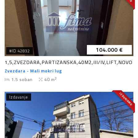
104.000 €
#ID 42832
1,5,ZVEZDARA,PARTIZANSKA,40M2,III/IV,LIFT,NOVO
Zvezdara - Mali mokri lug
2
1.5 soban
40 m
IZDVAJAMO
Izdavanje