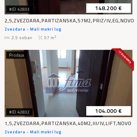
148.200 €
#ID 42833
2,5,ZVEZDARA,PARTIZANSKA,57M2,PRIZ/IV,EG,NOVO
Zvezdara - Mali mokri lug
2
2.5 soban
57 m
IZDVAJAMO
Prodaja
104.000 €
#ID 42832
1,5,ZVEZDARA,PARTIZANSKA,40M2,III/IV,LIFT,NOVO
Zvezdara - Mali mokri lug