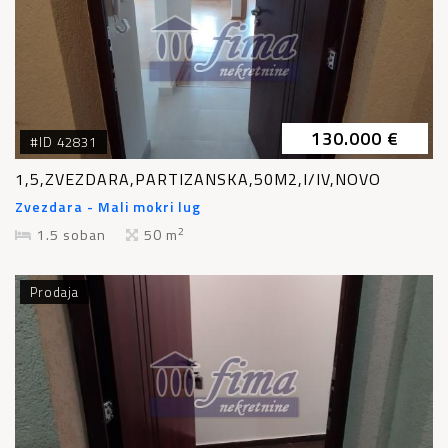
130.000 €
#ID 42831
1,5,ZVEZDARA,PARTIZANSKA,50M2,I/IV,NOVO
Zvezdara - Mali mokri lug
2
1.5 soban
50 m
Prodaja