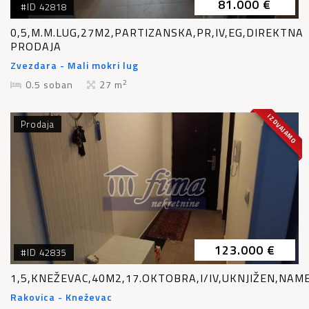
81.000 €
#ID 42818
0,5,M.M.LUG,27M2,PARTIZANSKA,PR,IV,EG,DIREKTNA
PRODAJA
Zvezdara - Mali mokri lug
2
0.5 soban
27 m
IZDVAJAMO
Prodaja
123.000 €
#ID 42835
1,5,KNEŽEVAC,40M2,17.OKTOBRA,I/IV,UKNJIŽEN,NAM
Rakovica - Kneževac