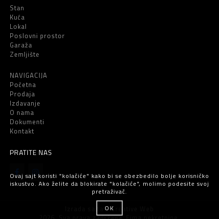
Stan
Kuća
Lokal
Poslovni prostor
Garaža
Zemljište
NAVIGACIJA
Početna
Prodaja
Izdavanje
O nama
Dokumenti
Kontakt
PRATITE NAS
Ovaj sajt koristi "kolačiće" kako bi se obezbedilo bolje korisničko
iskustvo. Ako želite da blokirate "kolačiće", molimo podesite svoj
pretraživač.
OK
Izrada sajta - Creative Web
2026. Sva prava zadržana. Fima nekretnine.