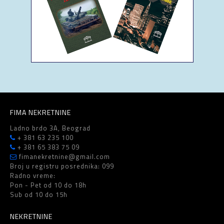
FIMA NEKRETNINE
Ladno brdo 3A, Beograd
+ 381 63 235 100
+ 381 65 383 75 09
fimanekretnine@gmail.com
Broj u registru posrednika: 099
Radno vreme:
Pon - Pet od 10 do 18h
Sub od 10 do 15h
NEKRETNINE