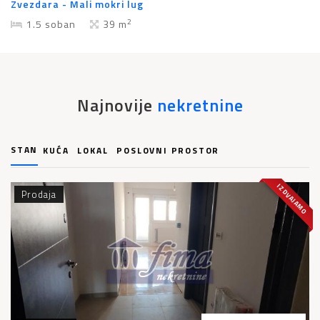
Zvezdara - Mali mokri lug
2
1.5 soban
39 m
Najnovije
nekretnine
STAN
KUĆA
LOKAL
POSLOVNI PROSTOR
IZDVAJAMO
Prodaja